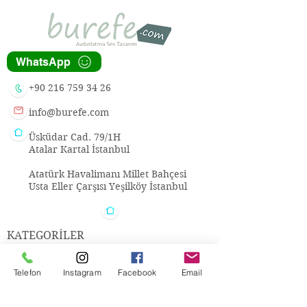
WhatsApp
+90 216 759 34 26
info@burefe.com
Üsküdar Cad. 79/1H
Atalar Kartal İstanbul
Atatürk Havalimanı Millet Bahçesi
Usta Eller Çarşısı Yeşilköy İstanbul
KATEGORİLER
Aydınlatma
Telefon
Instagram
Facebook
Email
Ses
Metal Dekorasyon