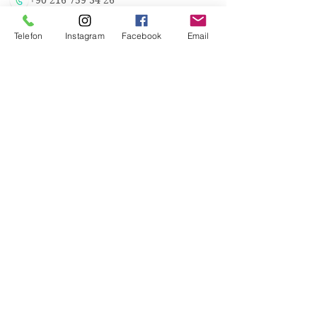
+90 216 759 34 26
info@burefe.com
Telefon
Instagram
Facebook
Email
Üsküdar Cad. 79/1H
Atalar Kartal İstanbul
Atatürk Havalimanı Millet Bahçesi
Usta Eller Çarşısı Yeşilköy İstanbul
KATEGORİLER
Aydınlatma
Ses
Metal Dekorasyon
Ahşap Dekorasyon
Antika
Antika Restorasyonu
LİNKLER