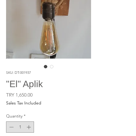
SKU: DT-001937
"El" Aplik
Price
TRY 1,650.00
Sales Tax Included
Quantity
*