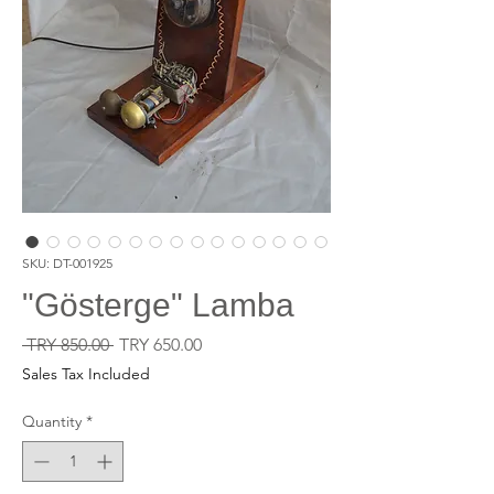
SKU: DT-001925
"Gösterge" Lamba
Regular
Sale
 TRY 850.00 
TRY 650.00
Price
Price
Sales Tax Included
Quantity
*