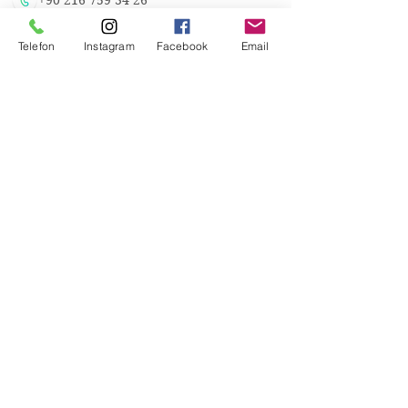
+90 216 759 34 26
info@burefe.com
Telefon
Instagram
Facebook
Email
Üsküdar Cad. 79/1H
Atalar Kartal İstanbul
Atatürk Havalimanı Millet Bahçesi
Usta Eller Çarşısı Yeşilköy İstanbul
KATEGORİLER
Aydınlatma
Ses
Metal Dekorasyon
Ahşap Dekorasyon
Antika
Antika Restorasyonu
LİNKLER