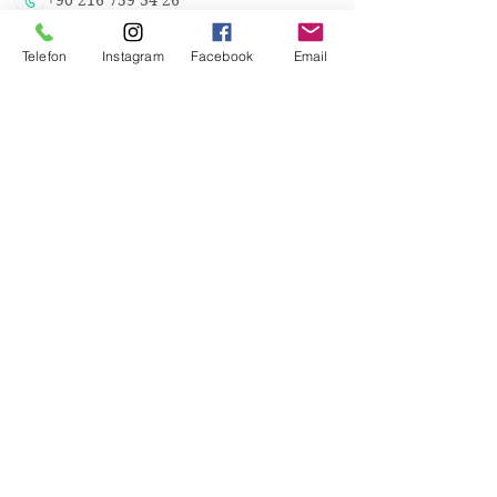
+90 216 759 34 26
info@burefe.com
Telefon
Instagram
Facebook
Email
Üsküdar Cad. 79/1H
Atalar Kartal İstanbul
Atatürk Havalimanı Millet Bahçesi
Usta Eller Çarşısı Yeşilköy İstanbul
KATEGORİLER
Aydınlatma
Ses
Metal Dekorasyon
Ahşap Dekorasyon
Antika
Antika Restorasyonu
LİNKLER