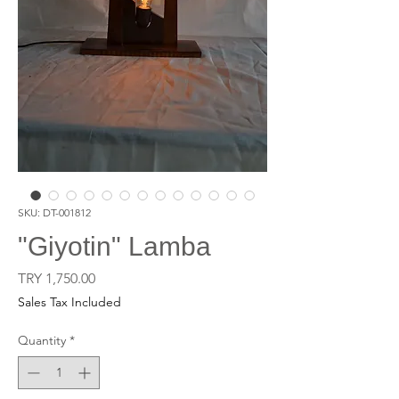
SKU: DT-001812
"Giyotin" Lamba
Price
TRY 1,750.00
Sales Tax Included
Quantity
*