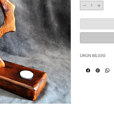
ÜRÜN BİLGİSİ
Ahşap minyatür "Kaf
Ahşap minyatür ka
için mükemmel bir h
bir tasarıma sahipti
mükemmeldir.
Ölçü; En:20 Boy:33 
Ürün el yapımı olduğ
barındırmaktadır, her
sahiptir.