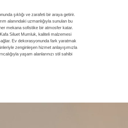
Ürünlerin fotoğrafla
çekilse de gerçek ür
ekran kartlarından do
da şıklığı ve zarafeti bir araya getirir. 
ım alanındaki uzmanlığıyla sunulan bu 
er mekana sofistike bir atmosfer katar. 
Kafa Siluet Mumluk, kaliteli malzemesi 
ağlar. Ev dekorasyonunda fark yaratmak 
nleriyle zenginleşen hizmet anlayışımızla 
ıcalığıyla yaşam alanlarınızı stil sahibi 