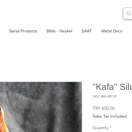
Serial Products
Biblo - Heykel
SAAT
Metal Deco
"Kafa" Si
SKU: WA-00118
Price
TRY 850.00
Sales Tax Included
Quantity
*