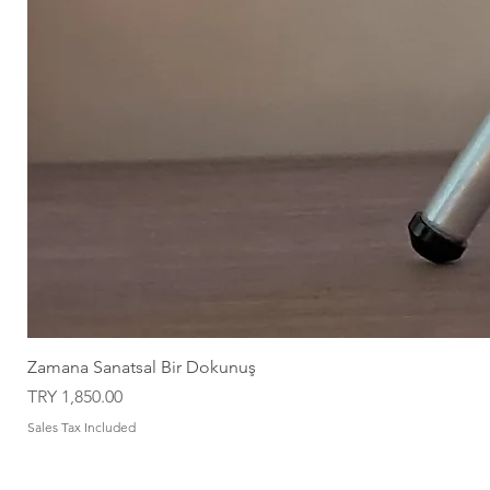
Zamana Sanatsal Bir Dokunuş
Price
TRY 1,850.00
Sales Tax Included