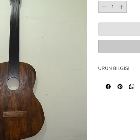
ÜRÜN BİLGİSİ
Palet gitar aplik.
Görseldir. Gitar ola
olarak duvarınızı süs
parçalarından imal ed
Üretimde kullandığım
yeniden başka bir f
Benzeri bulunabilir,
Gitar aplik
hemen hem
hediye olacaktır. Bu