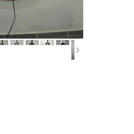
ve ev dekorasyonu 
Ölçüler, En:37 Boy:9
Kablo boyu standart 
ABD ve Kanada için 
gönderilir.
Ürün el yapımı olduğ
barındırmaktadır, her
sahiptir.
Ürünlerimizde en öne
bazı fonksiyonlar çal
Ürünlerin fotoğrafla
çekilse de gerçek ür
ekran kartlarından do