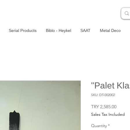
Serial Products
Biblo - Heykel
SAAT
Metal Deco
"Palet Kla
SKU: DT-002002
Price
TRY 2,585.00
Sales Tax Included
Quantity
*