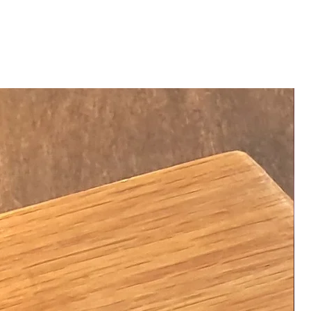
 kaynağı hemen hemen herkes için
 olacaktır. Bu lamba özgün bir
e ev dekorasyonu olarak
mbası olarak kullanılabilir.
0 Derinlik:25 cm.
 gönderilecektir.
2 metredir.
bir fiş adaptörü ve ampul de
u için kendine has detaylar
 ürün farklı desen ve tarza
mli konu görsellik olduğu için
ışmayabilir.
rı yüksek çözünürlüklü kamera ile
ünde bilgisayar monitörleri ve
layı ufak renk değişimleri olabilir.