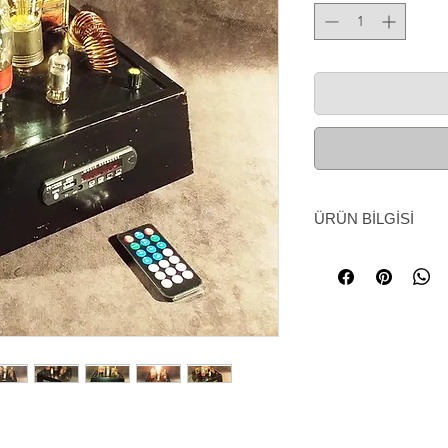
ÜRÜN BİLGİSİ
Bluetooth müzik sis
Telefonunuzdan, bilg
bağlanabileceğiniz gi
dilediğiniz müziği ilg
Sistem uzaktan kuma
Ürünümüz tektir. Ür
özgü kullanılmış ye
dönmüş üründür. Benz
bulunamaz.