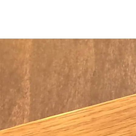
Piramit ses ve ışık
mükemmel bir hediye
tasarıma sahiptir v
mükemmeldir. Masa la
Ölçüler, En:25 Boy:3
Ampul ürünle birlikte
Kablo boyu standart 
ABD ve Kanada için 
gönderilir.
Ürün el yapımı olduğ
barındırmaktadır, her
sahiptir.
Ürünlerimizde en öne
bazı fonksiyonlar çal
Ürünlerin fotoğrafla
çekilse de gerçek ür
ekran kartlarından do