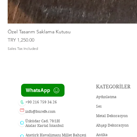
Özel Tasarım Saklama Kutusu
Price
TRY 1,250.00
Sales Tax Included
KATEGORİLER
WhatsApp
Aydınlatma
+90 216 759 34 26
Ses
info@burefe.com
Metal Dekorasyon
Üsküdar Cad. 79/1H
Ahşap Dekorasyon
Atalar Kartal İstanbul
Antika
Atatürk Havalimanı Millet Bahçesi