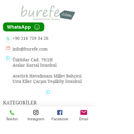
WhatsApp
+90 216 759 34 26
info@burefe.com
Üsküdar Cad. 79/1H
Atalar Kartal İstanbul
Atatürk Havalimanı Millet Bahçesi
Usta Eller Çarşısı Yeşilköy İstanbul
KATEGORİLER
Aydınlatma
Telefon
Instagram
Facebook
Email
Ses
Metal Dekorasyon