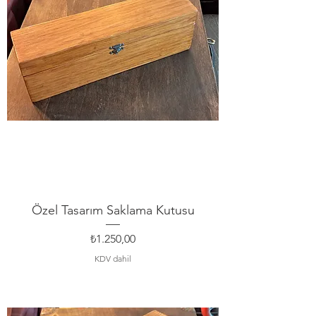
Özel Tasarım Saklama Kutusu
Fiyat
₺1.250,00
KDV dahil