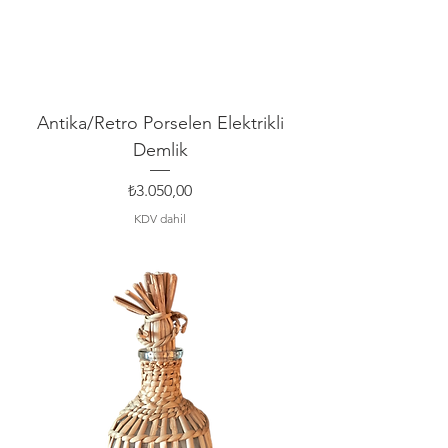
Antika/Retro Porselen Elektrikli
Demlik
Fiyat
₺3.050,00
KDV dahil