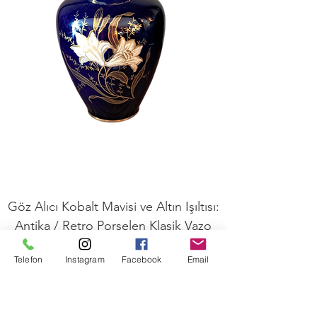
Göz Alıcı Kobalt Mavisi ve Altın Işıltısı:
Antika / Retro Porselen Klasik Vazo
Fiyat
₺1.850,00
Telefon
Instagram
Facebook
Email
KDV dahil