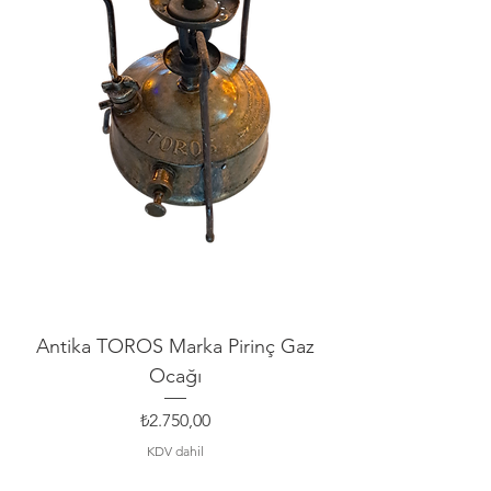
Antika TOROS Marka Pirinç Gaz
Ocağı
Fiyat
₺2.750,00
KDV dahil