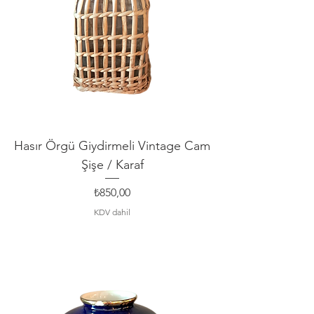
Hasır Örgü Giydirmeli Vintage Cam
Şişe / Karaf
Fiyat
₺850,00
KDV dahil