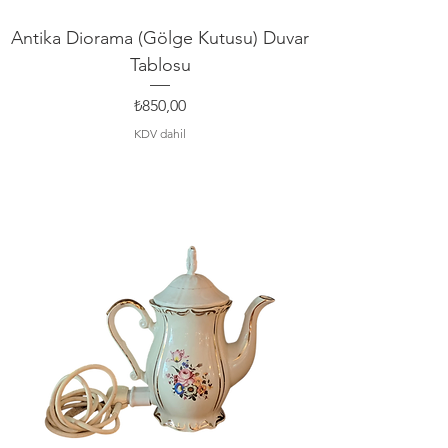
Antika Diorama (Gölge Kutusu) Duvar
Tablosu
Fiyat
₺850,00
KDV dahil