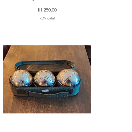
Fiyat
₺1.250,00
KDV dahil