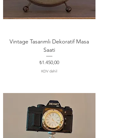
Vintage Tasarımlı Dekoratif Masa
Saati
Fiyat
₺1.450,00
KDV dahil