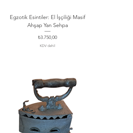
Egzotik Esintiler: El İşçiliği Masif
Ahşap Yan Sehpa
Fiyat
₺3.750,00
KDV dahil