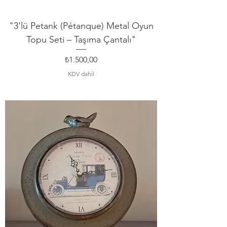
"3'lü Petank (Pétanque) Metal Oyun
Topu Seti – Taşıma Çantalı"
Fiyat
₺1.500,00
KDV dahil