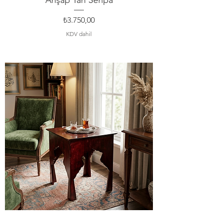
Fiyat
₺3.750,00
KDV dahil