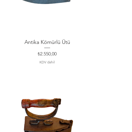
Antika Kömürlü Ütü
Fiyat
₺2.550,00
KDV dahil