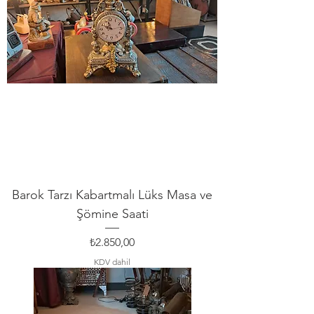
Barok Tarzı Kabartmalı Lüks Masa ve
Şömine Saati
Fiyat
₺2.850,00
KDV dahil