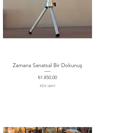
Zamana Sanatsal Bir Dokunuş
Fiyat
₺1.850,00
KDV dahil