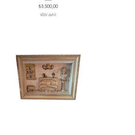
Fiyat
₺3.500,00
KDV dahil