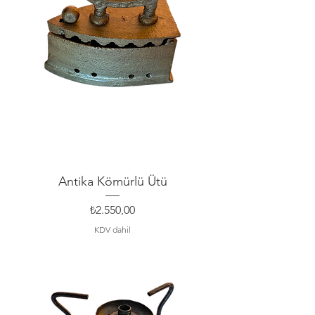
Antika Kömürlü Ütü
Fiyat
₺2.550,00
KDV dahil