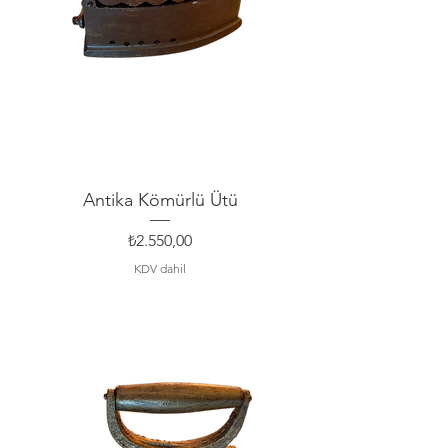
Antika Kömürlü Ütü
Fiyat
₺2.550,00
KDV dahil