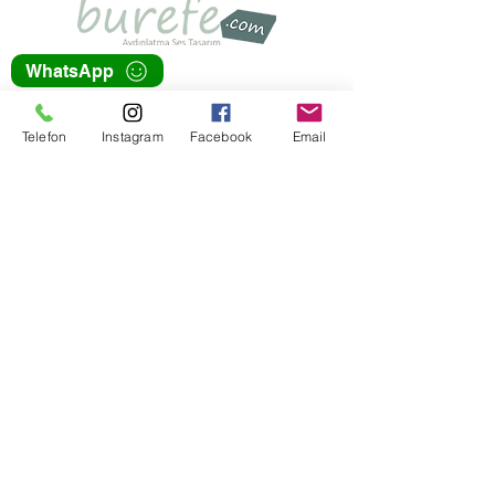
WhatsApp
+90 216 759 34 26
Telefon
Instagram
Facebook
Email
info@burefe.com
Üsküdar Cad. 79/1H
Atalar Kartal İstanbul
Atatürk Havalimanı Millet Bahçesi
Usta Eller Çarşısı Yeşilköy İstanbul
KATEGORİLER
Aydınlatma
Ses
Metal Dekorasyon
Ahşap Dekorasyon