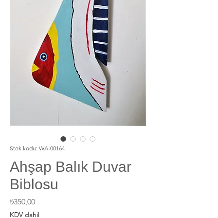
Stok kodu: WA-00164
Ahşap Balık Duvar
Biblosu
Fiyat
₺350,00
KDV dahil