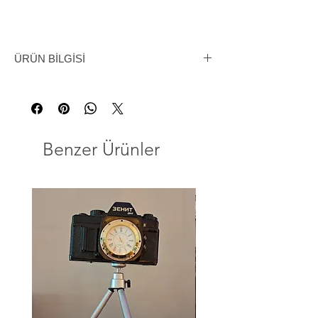
ÜRÜN BİLGİSİ
Sadece Bir Aydınlatma Aracı Değil, Bir
Sanat Eseri!
Klasik otomobil ruhunu yaşam alanınıza
taşıyan bu eşsiz masa lambası, geçmişin
Benzer Ürünler
mekanik gücünü modern bir sanat eseriyle
buluşturuyor. Tamamen el yapımı olan bu
lamba, asıl görevi motora hava-yakıt
karışımını sağlamak olan otantik bir
otomobil karbüratöründen hayat buldu.
Özellikleri:
Benzersiz Tasarım:
Her bir lamba, geçmişi
olan bir karbüratörün titizlikle temizlenip,
parlak altın sarısı bir renge
kavuşturulmasıyla üretilmiştir. Üzerindeki
eski Alman yazıları ("DEUTSCHE