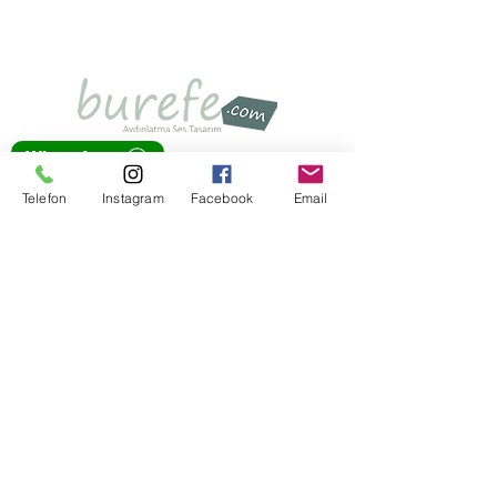
WhatsApp
Telefon
Instagram
Facebook
Email
+90 216 759 34 26
info@burefe.com
Üsküdar Cad. 79/1H
Atalar Kartal İstanbul
Atatürk Havalimanı Millet Bahçesi
Usta Eller Çarşısı Yeşilköy İstanbul
KATEGORİLER
Aydınlatma