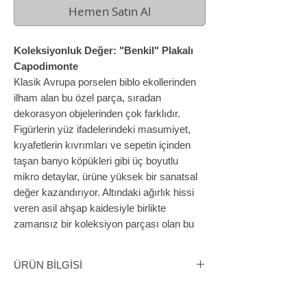
Hemen Satın Al
Koleksiyonluk Değer: "Benkil" Plakalı
Capodimonte
Klasik Avrupa porselen biblo ekollerinden
ilham alan bu özel parça, sıradan
dekorasyon objelerinden çok farklıdır.
Figürlerin yüz ifadelerindeki masumiyet,
kıyafetlerin kıvrımları ve sepetin içinden
taşan banyo köpükleri gibi üç boyutlu
mikro detaylar, ürüne yüksek bir sanatsal
değer kazandırıyor. Altındaki ağırlık hissi
veren asil ahşap kaidesiyle birlikte
zamansız bir koleksiyon parçası olan bu
biblo, detaylı işçilik arayan koleksiyonerler
için kaçırılmayacak bir fırsattır.
ÜRÜN BİLGİSİ
Ahşap Kaideli Köpek Yıkıyan Çocuklar