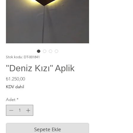
Stok kodu: DT-001841
"Deniz Kızı" Aplik
Fiyat
₺1.250,00
KDV dahil
Adet
*
Sepete Ekle