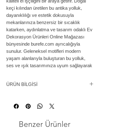
kaliteli el işçiliğini bir araya getirir. Doğal 
keçi kılından üretilen bu antika yolluk, 
dayanıklılığı ve estetik dokusuyla 
mekanlarınıza benzersiz bir sıcaklık 
katarken, aydınlatma ve tasarım odaklı Ev 
Dekorasyon Ürünleri Online Mağazası 
bünyesinde burefe.com ayrıcalığıyla 
sunulur. Geleneksel motifleri modern 
yaşam alanlarıyla buluşturan bu yolluk, 
ses ve ışık tasarımınıza uyum sağlayarak 
detaylarda fark yaratır. Ev 
dekorasyonunda kalite ve özgünlük 
ÜRÜN BİLGİSİ
arayanlar için ideal tercihtir.
Anadolu'nun Doğal Mirası: Keçi Kılı El
Dokuması Otantik Kilim
Yaşam alanlarınıza güçlü bir karakter,
doğallık ve zamansız bir estetik katmak
Benzer Ürünler
için tasarlanmış nadide bir parça.
Tamamen geleneksel yöntemlerle, doğal
keçi kılından el emeğiyle dokunan bu kilim;