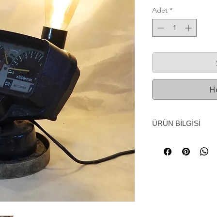
Adet
*
H
ÜRÜN BİLGİSİ
Motosiklet gösterge
Çalışmaz. Sadece gö
Ürünümüz tektir. Ür
özgü kullanılmış ye
dönmüş üründür. Benz
bulunamaz.
Motosiklet gösterge
için mükemmel bir h