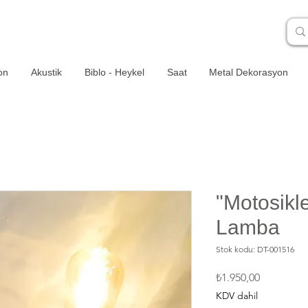
on
Akustik
Biblo - Heykel
Saat
Metal Dekorasyon
"Motosikl
Lamba
Stok kodu: DT-001516
Fiyat
₺1.950,00
KDV dahil