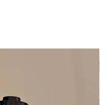
r ve ev dekorasyonu olarak
mbası olarak kullanılabilir.
0 Derinlik:18 cm.
irlikte gönderilecektir.
2 metredir.
bir fiş adaptörü ve ampul de
u için kendine has detaylar
 ürün farklı desen ve tarza
mli konu görsellik olduğu için
ışmayabilir.
rı yüksek çözünürlüklü kamera ile
ünde bilgisayar monitörleri ve
layı ufak renk değişimleri olabilir.