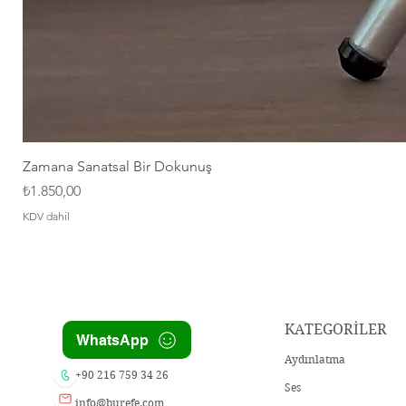
Zamana Sanatsal Bir Dokunuş
Fiyat
₺1.850,00
KDV dahil
KATEGORİLER
WhatsApp
Aydınlatma
+90 216 759 34 26
Ses
info@burefe.com