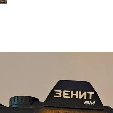
bir tasarıma sahipti
mükemmeldir. Masa la
Ölçüler; En:17 Boy:4
Edison ampul ürünle b
Kablo boyu standart 
ABD ve Kanada için 
gönderilir.
Ürün el yapımı olduğ
barındırmaktadır, her
sahiptir.
Ürünlerimizde en öne
bazı fonksiyonlar çal
Ürünlerin fotoğrafla
çekilse de gerçek ür
ekran kartlarından do