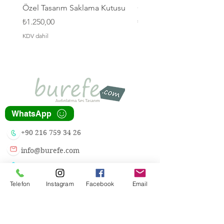
Özel Tasarım Saklama Kutusu
Özel Tasarım Saklama K
Fiyat
Fiyat
₺1.250,00
₺1.250,00
KDV dahil
KDV dahil
WhatsApp
+90 216 759 34 26
info@burefe.com
Üsküdar Cad. 79/1H
Atalar Kartal İstanbul
Telefon
Instagram
Facebook
Email
Atatürk Havalimanı Millet Bahçesi
Usta Eller Çarşısı Yeşilköy İstanbul