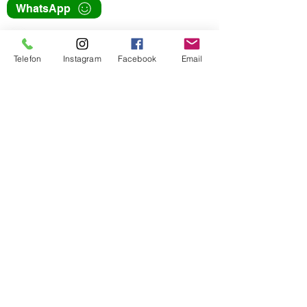
WhatsApp
+90 216 759 34 26
info@burefe.com
Telefon
Instagram
Facebook
Email
Üsküdar Cad. 79/1H
Atalar Kartal İstanbul
Atatürk Havalimanı Millet Bahçesi
Usta Eller Çarşısı Yeşilköy İstanbul
KATEGORİLER
Aydınlatma
Ses
Metal Dekorasyon
Ahşap Dekorasyon
Antika