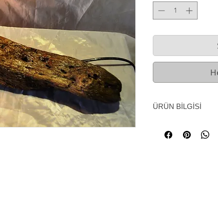
H
ÜRÜN BİLGİSİ
Yıpranmış kütük ah
Doğanın ve yılların 
yıpratma ortaya mük
bu güzelliği lambaya
Ürünümüz tektir. Ür
özgü kullanılmış ye
dönmüş üründür. Benz
bulunamaz.
Rustik ahşap lamba