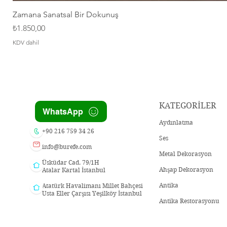
Zamana Sanatsal Bir Dokunuş
Fiyat
₺1.850,00
KDV dahil
KATEGORİLER
WhatsApp
Aydınlatma
+90 216 759 34 26
Ses
info@burefe.com
Metal Dekorasyon
Üsküdar Cad. 79/1H
Ahşap Dekorasyon
Atalar Kartal İstanbul
Antika
Atatürk Havalimanı Millet Bahçesi
Usta Eller Çarşısı Yeşilköy İstanbul
Antika Restorasyonu