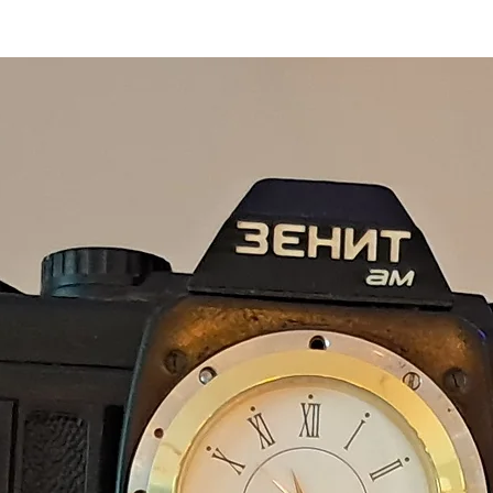
mükemmel bir hediye
tasarıma sahiptir v
mükemmeldir. Masa la
Ölçü; En:8 Boy:28 De
Led Edison ampul ürün
Kablo boyu standart 
ABD ve Kanada için 
gönderilir.
Ürün el yapımı olduğ
barındırmaktadır, her
sahiptir.
Ürünlerimizde en öne
bazı fonksiyonlar çal
Ürünlerin fotoğrafla
çekilse de gerçek ür
ekran kartlarından do