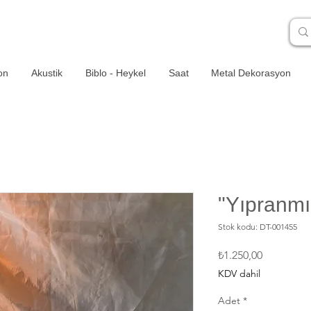
on
Akustik
Biblo - Heykel
Saat
Metal Dekorasyon
"Yıpranm
Stok kodu: DT-001455
Fiyat
₺1.250,00
KDV dahil
Adet
*