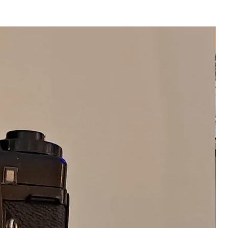
 olacaktır. Bu lamba özgün bir
e ev dekorasyonu olarak
mbası olarak kullanılabilir.
rinlik:40 cm.
le birlikte gönderilecektir.
2 metredir.
bir fiş adaptörü ve ampul de
u için kendine has detaylar
 ürün farklı desen ve tarza
mli konu görsellik olduğu için
ışmayabilir.
rı yüksek çözünürlüklü kamera ile
ünde bilgisayar monitörleri ve
layı ufak renk değişimleri olabilir.