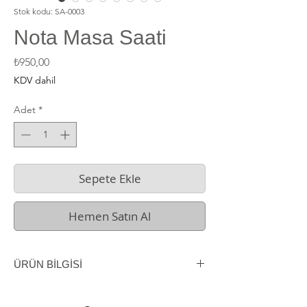
Stok kodu: SA-0003
Nota Masa Saati
Fiyat
₺950,00
KDV dahil
Adet
*
Sepete Ekle
Hemen Satın Al
ÜRÜN BİLGİSİ
Modern ve Minimalist
Minimalist masa saati, modern tasarımı ve