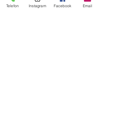
Telefon
Instagram
Facebook
Email
Üsküdar Cad. 79/1H
Atalar Kartal İstanbul
Atatürk Havalimanı Millet Bahçesi
Usta Eller Çarşısı Yeşilköy İstanbul
KATEGORİLER
Aydınlatma
Ses
Metal Dekorasyon
Ahşap Dekorasyon
Antika
Antika Restorasyonu
LİNKLER
Hakkımızda